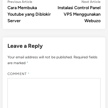
Post
Previous
Nex
Previous Article
Next Article
article:
artic
Cara Membuka
Instalasi Control Panel
navigation
Youtube yang Diblokir
VPS Menggunakan
Server
Webuzo
Leave a Reply
Your email address will not be published.
Required fields
are marked
*
COMMENT
*