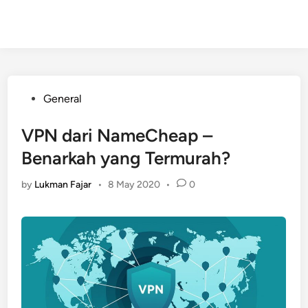
Posted
General
in
VPN dari NameCheap –
Benarkah yang Termurah?
by
Lukman Fajar
•
8 May 2020
•
0