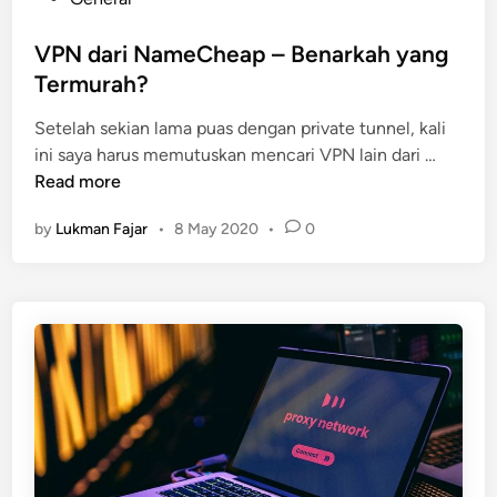
o
s
VPN dari NameCheap – Benarkah yang
t
Termurah?
e
Setelah sekian lama puas dengan private tunnel, kali
d
V
ini saya harus memutuskan mencari VPN lain dari …
i
P
Read more
n
N
by
Lukman Fajar
•
8 May 2020
•
0
d
a
r
i
N
a
m
e
C
h