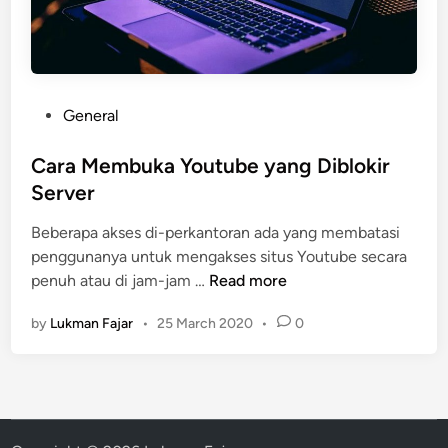
e
a
p
–
B
P
General
e
o
n
s
Cara Membuka Youtube yang Diblokir
a
t
Server
r
e
k
Beberapa akses di-perkantoran ada yang membatasi
d
a
penggunanya untuk mengakses situs Youtube secara
i
h
C
penuh atau di jam-jam …
Read more
n
y
a
a
by
Lukman Fajar
•
25 March 2020
•
0
r
n
a
g
M
T
e
e
m
r
b