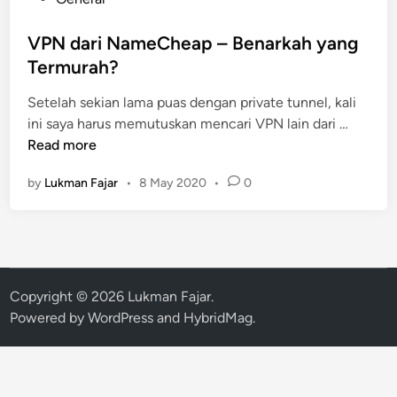
o
s
VPN dari NameCheap – Benarkah yang
t
Termurah?
e
Setelah sekian lama puas dengan private tunnel, kali
d
V
ini saya harus memutuskan mencari VPN lain dari …
i
P
Read more
n
N
by
Lukman Fajar
•
8 May 2020
•
0
d
a
r
i
N
a
Copyright © 2026
Lukman Fajar
.
m
Powered by
WordPress
and
HybridMag
.
e
C
h