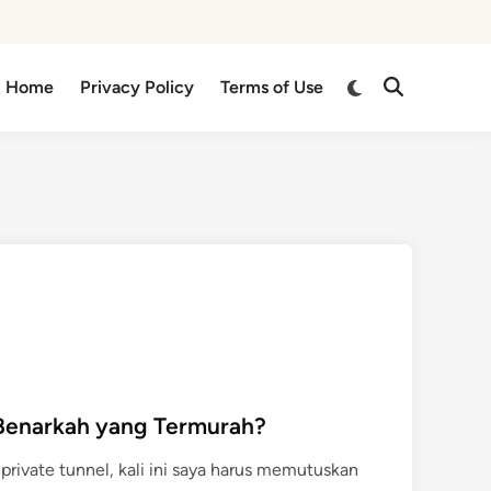
Switch
Home
Privacy Policy
Terms of Use
Open
to
Search
dark
mode
Benarkah yang Termurah?
private tunnel, kali ini saya harus memutuskan