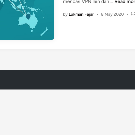
V
mencari VPN lain dari …
Read mo
d
P
i
by
Lukman Fajar
•
8 May 2020
•
N
n
d
a
r
i
N
a
m
e
C
h
e
a
p
–
B
e