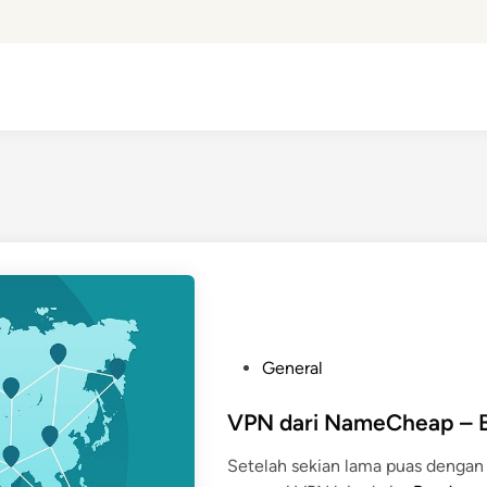
P
General
o
s
VPN dari NameCheap – 
t
Setelah sekian lama puas dengan 
e