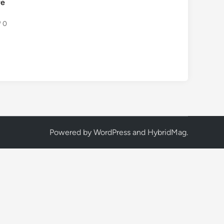
re
0
Powered by
WordPress
and
HybridMag
.