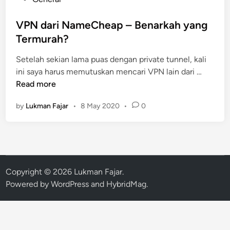
o
s
VPN dari NameCheap – Benarkah yang
t
Termurah?
e
Setelah sekian lama puas dengan private tunnel, kali
d
V
ini saya harus memutuskan mencari VPN lain dari …
i
P
Read more
n
N
by
Lukman Fajar
•
8 May 2020
•
0
d
a
r
i
N
a
Copyright © 2026
Lukman Fajar
.
m
Powered by
WordPress
and
HybridMag
.
e
C
h