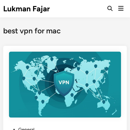
Skip
Lukman Fajar
Mai
to
Open
Men
Search
content
best vpn for mac
P
General