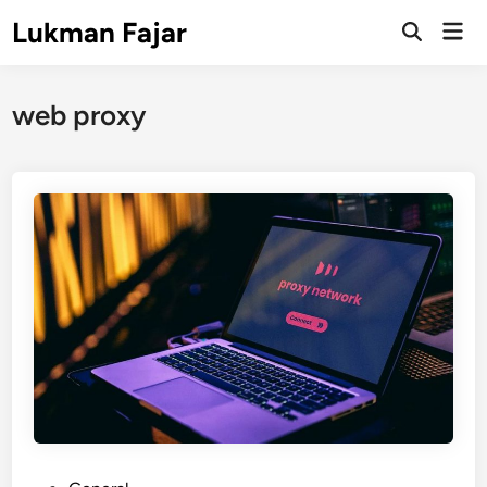
Skip
Lukman Fajar
Mai
to
Open
Men
Search
content
web proxy