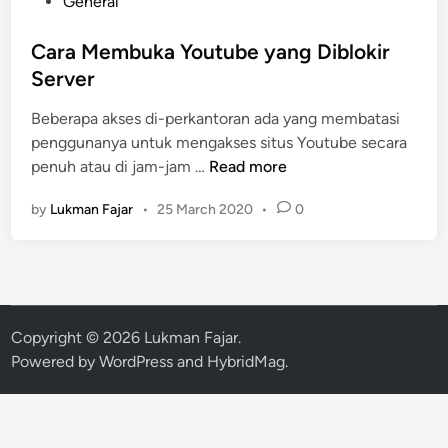
P
General
o
s
Cara Membuka Youtube yang Diblokir
t
Server
e
Beberapa akses di-perkantoran ada yang membatasi
d
penggunanya untuk mengakses situs Youtube secara
i
C
penuh atau di jam-jam …
Read more
n
a
by
Lukman Fajar
•
25 March 2020
•
0
r
a
M
e
m
b
Copyright © 2026
Lukman Fajar
.
u
Powered by
WordPress
and
HybridMag
.
k
a
Y