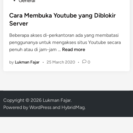
P
General
o
s
Cara Membuka Youtube yang Diblokir
t
Server
e
Beberapa akses di-perkantoran ada yang membatasi
d
penggunanya untuk mengakses situs Youtube secara
i
C
penuh atau di jam-jam …
Read more
n
a
by
Lukman Fajar
•
25 March 2020
•
0
r
a
M
e
m
b
Copyright © 2026
Lukman Fajar
.
u
Powered by
WordPress
and
HybridMag
.
k
a
Y