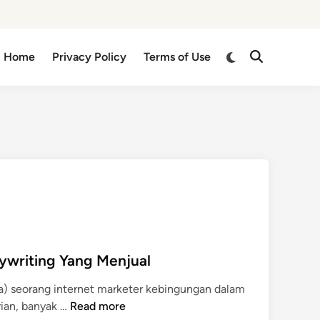
Switch
Home
Privacy Policy
Terms of Use
Open
to
Search
dark
mode
ywriting Yang Menjual
ya) seorang internet marketer kebingungan dalam
1
rian, banyak …
Read more