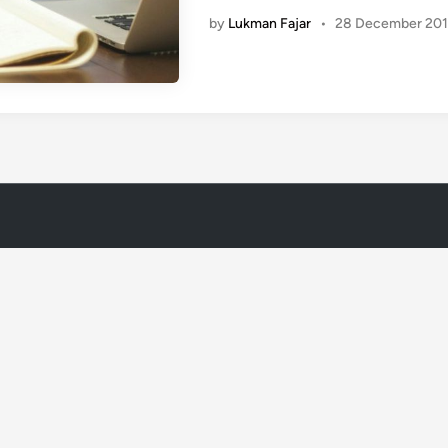
i
by
Lukman Fajar
•
28 December 20
n