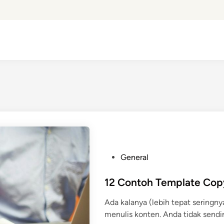
P
General
o
s
12 Contoh Template Cop
t
Ada kalanya (lebih tepat seringn
e
menulis konten. Anda tidak sendi
d