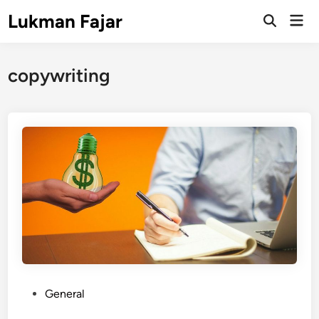
Skip
Lukman Fajar
Mai
to
Open
Men
Search
content
copywriting
P
General
o