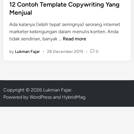
s
12 Contoh Template Copywriting Yang
t
Menjual
e
Ada kalanya (lebih tepat seringnya) seorang internet
d
marketer kebingungan dalam menulis konten. Anda
i
1
tidak sendirian, banyak …
Read more
n
2
by
Lukman Fajar
•
28 December 2019
•
0
C
o
n
t
o
h
Copyright © 2026
Lukman Fajar
.
T
Powered by
WordPress
and
HybridMag
.
e
m
p
l
a